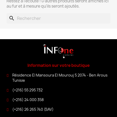
Restez à l'écoute ! D'autres produits seront affichés ici
au fur et à mesure qu'ils seront ajoutés.
search
Information sur votre boutique
Résidence El Mansoura El Mourouj 5 2074 - Ben Arous
Tunisie
(+216) 55 295 732
(+216) 24 000 358
(+216) 26 265 740 (SAV)