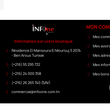
MON COM
Mes com
Information sur votre boutique
Mes avoir
Résidence El Mansoura El Mourouj 5 2074
Mes adre
- Ben Arous Tunisie
(+216) 55 295 732
Mes infor
(+216) 24 000 358
Mes bons 
(+216) 26 265 740 (SAV)
commercial@infoone.com.tn