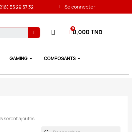
Se connecter
216) 55 29 57 32
0,000 TND
GAMING
COMPOSANTS
ls seront ajoutés.