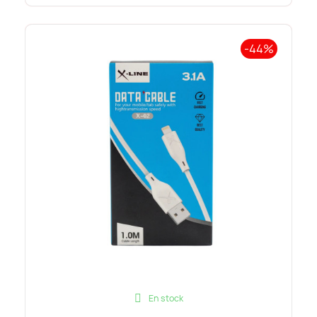
-44%
En stock