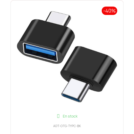
-40%
En stock
ADT-OTG-TYPC-BK