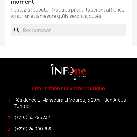
moment
Restez à l'écoute ! D'autres produits seront affichés
ici au fur et à mesure qu'ils seront ajoutés.
search
Information sur votre boutique
Résidence El Mansoura El Mourouj 5 2074 - Ben Arous
Tunisie
(+216) 55 295 732
(+216) 24 000 358