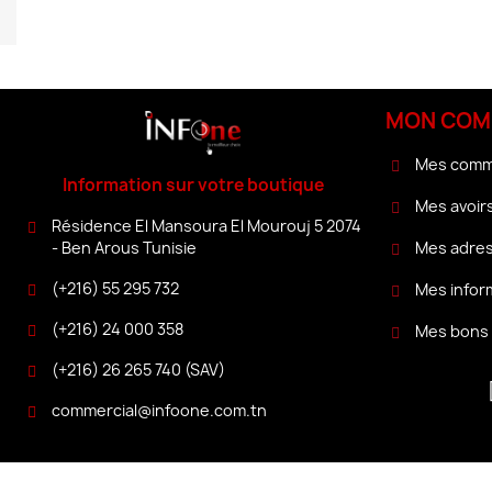
MON COM
Mes com
Information sur votre boutique
Mes avoir
Résidence El Mansoura El Mourouj 5 2074
Mes adre
- Ben Arous Tunisie
(+216) 55 295 732
Mes infor
(+216) 24 000 358
Mes bons 
(+216) 26 265 740 (SAV)
commercial@infoone.com.tn