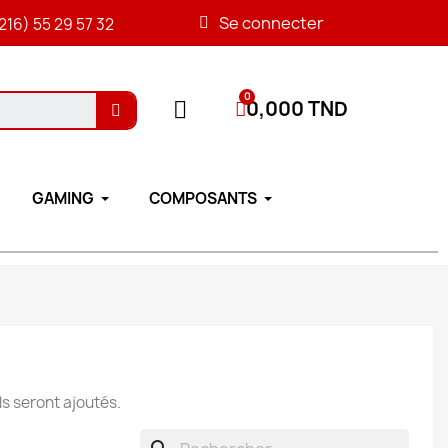
Se connecter
216) 55 29 57 32
0,000 TND
GAMING
COMPOSANTS
ls seront ajoutés.