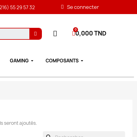
Se connecter
216) 55 29 57 32
0,000 TND
GAMING
COMPOSANTS
ls seront ajoutés.