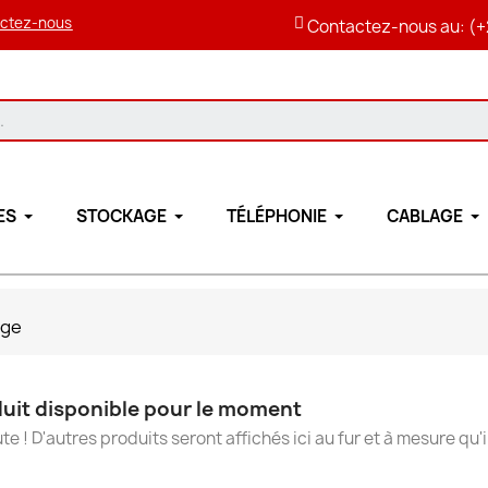
ctez-nous
Contactez-nous au: (+
ES
STOCKAGE
TÉLÉPHONIE
CABLAGE
age
uit disponible pour le moment
te ! D'autres produits seront affichés ici au fur et à mesure qu'i