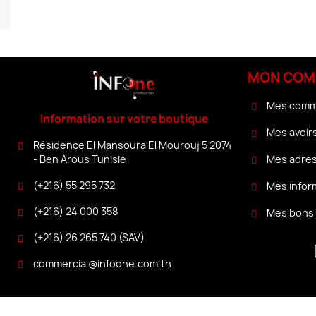
MON COM
Mes com
Information sur votre boutique
Mes avoir
Résidence El Mansoura El Mourouj 5 2074
Mes adre
- Ben Arous Tunisie
(+216) 55 295 732
Mes infor
(+216) 24 000 358
Mes bons 
(+216) 26 265 740 (SAV)
commercial@infoone.com.tn