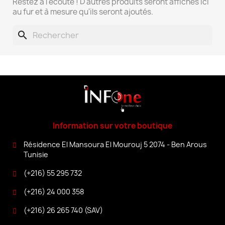
Restez à l'écoute ! D'autres produits seront affichés ici
au fur et à mesure qu'ils seront ajoutés.
search
Information sur votre boutique
Résidence El Mansoura El Mourouj 5 2074 - Ben Arous
Tunisie
(+216) 55 295 732
(+216) 24 000 358
(+216) 26 265 740 (SAV)