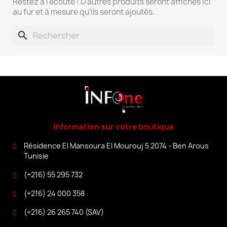
Restez à l'écoute ! D'autres produits seront affichés ici
au fur et à mesure qu'ils seront ajoutés.
search
Information sur votre boutique
Résidence El Mansoura El Mourouj 5 2074 - Ben Arous
Tunisie
(+216) 55 295 732
(+216) 24 000 358
(+216) 26 265 740 (SAV)