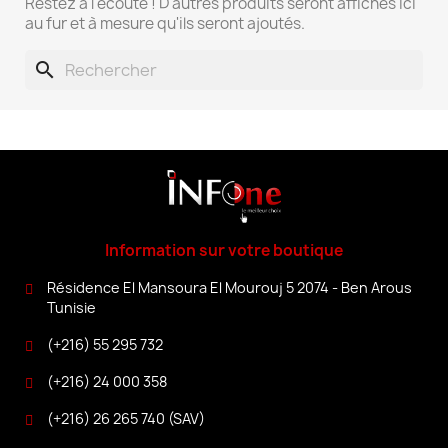
Restez à l'écoute ! D'autres produits seront affichés ici
au fur et à mesure qu'ils seront ajoutés.
search
Information sur votre boutique
Résidence El Mansoura El Mourouj 5 2074 - Ben Arous
Tunisie
(+216) 55 295 732
(+216) 24 000 358
(+216) 26 265 740 (SAV)