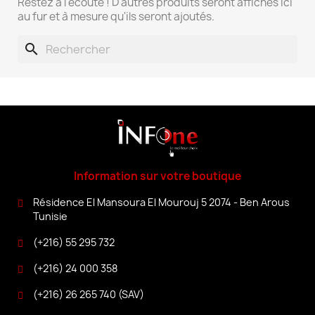
Restez à l'écoute ! D'autres produits seront affichés ici
au fur et à mesure qu'ils seront ajoutés.
search
Information sur votre boutique
Résidence El Mansoura El Mourouj 5 2074 - Ben Arous
Tunisie
(+216) 55 295 732
(+216) 24 000 358
(+216) 26 265 740 (SAV)