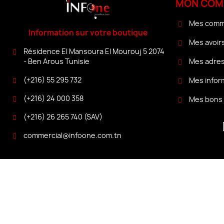
MON COM
Mes com
Information sur votre boutique
Mes avoir
Résidence El Mansoura El Mourouj 5 2074
Mes adre
- Ben Arous Tunisie
(+216) 55 295 732
Mes infor
(+216) 24 000 358
Mes bons 
(+216) 26 265 740 (SAV)
commercial@infoone.com.tn