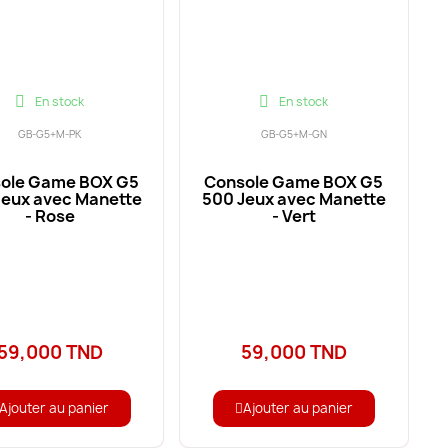
En stock
En stock
GB-G5+M-PK
GB-G5+M-GN
ole Game BOX G5
Console Game BOX G5
Jeux avec Manette
500 Jeux avec Manette
- Rose
- Vert
59,000 TND
59,000 TND
Ajouter au panier
Ajouter au panier