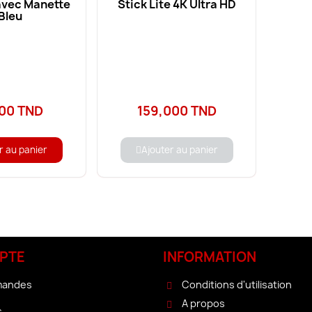
avec Manette
Stick Lite 4K Ultra HD
 Bleu
00 TND
159,000 TND
r au panier
Ajouter au panier
PTE
INFORMATION
mandes
Conditions d'utilisation
A propos
s