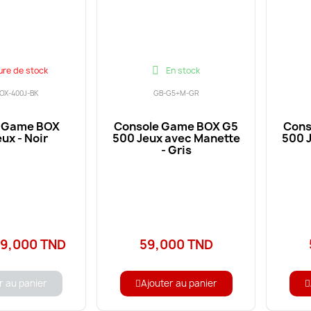
ure de stock
En stock
OX-400J-BK
GB-G5+M-GR
 Game BOX
Console Game BOX G5
Cons
ux - Noir
500 Jeux avec Manette
500 
- Gris
9,000 TND
59,000 TND
r au panier
Ajouter au panier