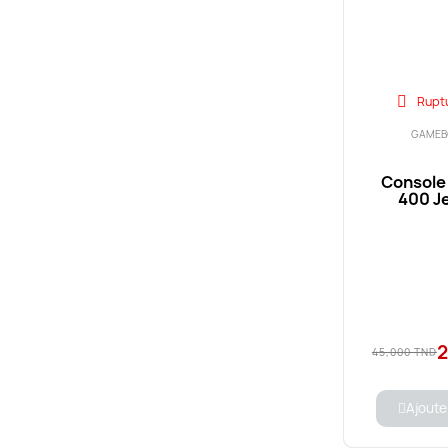
Rupt
GAMEB
Console
400 Je
2
45,000 TND
Ajoute