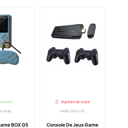
En stock
Rupture de stock
G5+M-BL
GAME-STICK-LITE
Game BOX G5
Console De Jeux Game