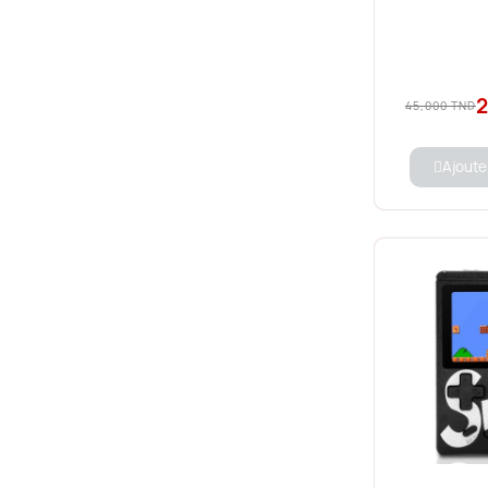
2
45,000 TND
Ajoute