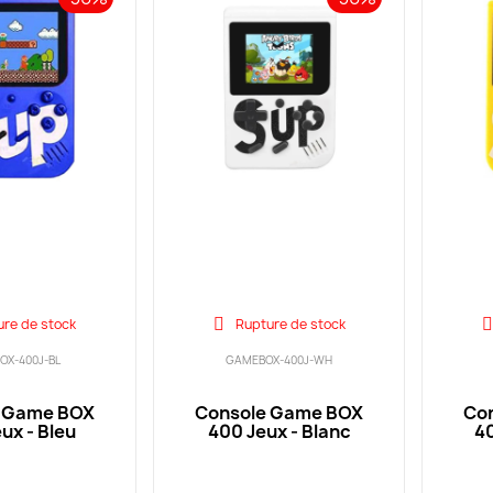
ure de stock
Rupture de stock
OX-400J-BL
GAMEBOX-400J-WH
 Game BOX
Console Game BOX
Co
ux - Bleu
400 Jeux - Blanc
40