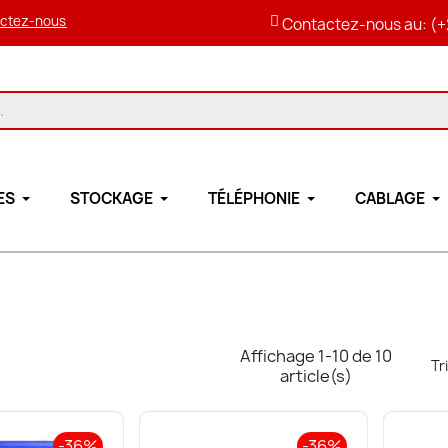
ctez-nous
Contactez-nous au: (+
ES
STOCKAGE
TÉLÉPHONIE
CABLAGE
Affichage 1-10 de 10
Tr
article(s)
-36%
-36%