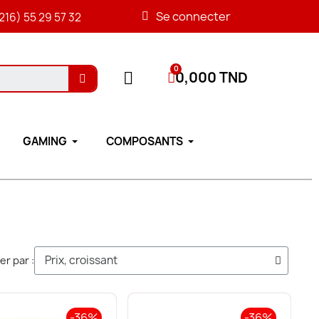
Se connecter
216) 55 29 57 32
0,000 TND
GAMING
COMPOSANTS
ier par :
-36%
-36%