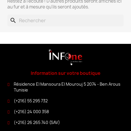
Restez à l'écoute ! D'autres produits seront affichés ici
au fur et à mesure qu'ils seront ajoutés.
search
Information sur votre boutique
Résidence El Mansoura El Mourouj 5 2074 - Ben Arous
Tunisie
(+216) 55 295 732
(+216) 24 000 358
(+216) 26 265 740 (SAV)