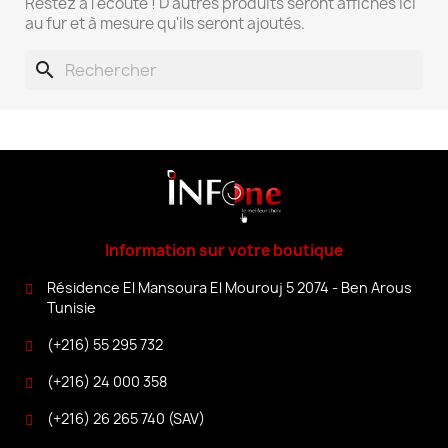
Restez à l'écoute ! D'autres produits seront affichés ici
au fur et à mesure qu'ils seront ajoutés.
search
Information sur votre boutique
Résidence El Mansoura El Mourouj 5 2074 - Ben Arous
Tunisie
(+216) 55 295 732
(+216) 24 000 358
(+216) 26 265 740 (SAV)