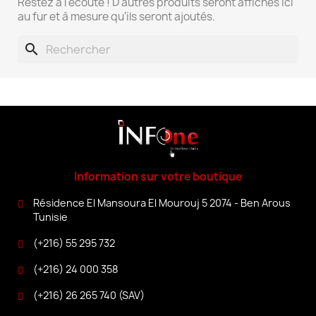
Restez à l'écoute ! D'autres produits seront affichés ici
au fur et à mesure qu'ils seront ajoutés.
search
Information sur votre boutique
Résidence El Mansoura El Mourouj 5 2074 - Ben Arous
Tunisie
(+216) 55 295 732
(+216) 24 000 358
(+216) 26 265 740 (SAV)