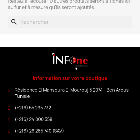
Restez à l'écoute ! D'autres produits seront affichés ici
au fur et à mesure qu'ils seront ajoutés.
search
Information sur votre boutique
Résidence El Mansoura El Mourouj 5 2074 - Ben Arous
Tunisie
(+216) 55 295 732
(+216) 24 000 358
(+216) 26 265 740 (SAV)