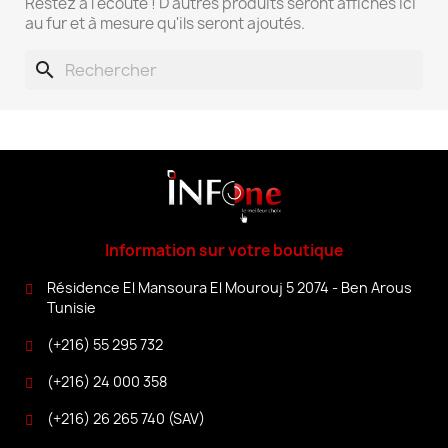
Restez à l'écoute ! D'autres produits seront affichés ici
au fur et à mesure qu'ils seront ajoutés.
search
Information sur votre boutique
Résidence El Mansoura El Mourouj 5 2074 - Ben Arous
Tunisie
(+216) 55 295 732
(+216) 24 000 358
(+216) 26 265 740 (SAV)