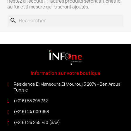
Restez à l'écoute ! D'autres produits seront affichés ici
au fur et à mesure qu'ils seront ajoutés.
search
Information sur votre boutique
Résidence El Mansoura El Mourouj 5 2074 - Ben Arous
Tunisie
(+216) 55 295 732
(+216) 24 000 358
(+216) 26 265 740 (SAV)