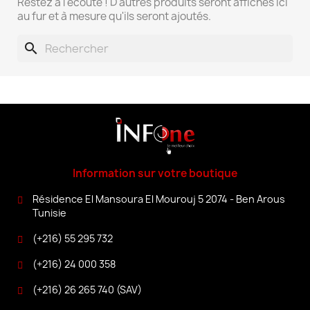
Restez à l'écoute ! D'autres produits seront affichés ici
au fur et à mesure qu'ils seront ajoutés.
search
Information sur votre boutique
Résidence El Mansoura El Mourouj 5 2074 - Ben Arous
Tunisie
(+216) 55 295 732
(+216) 24 000 358
(+216) 26 265 740 (SAV)