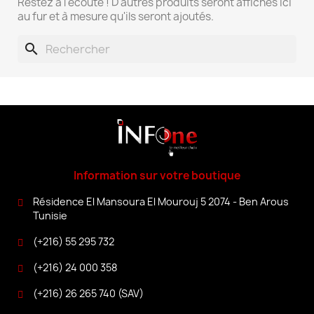
Restez à l'écoute ! D'autres produits seront affichés ici
au fur et à mesure qu'ils seront ajoutés.
search
Information sur votre boutique
Résidence El Mansoura El Mourouj 5 2074 - Ben Arous
Tunisie
(+216) 55 295 732
(+216) 24 000 358
(+216) 26 265 740 (SAV)