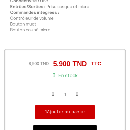
Connectivité :
USB
Entrées/Sorties :
Prise casque et micro
Commandes intégrées :
Contrôleur de volume
Bouton muet
Bouton coupé micro
5,900 TND
TTC
8,900 TND
En stock
Ajouter au panier