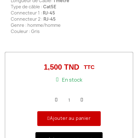
Longueur de Câble:
1
mètre
Type de câble :
Cat5E
Connecteur 1 :
RJ-45
Connecteur 2 :
RJ-45
Genre : homme/homme
Couleur : Gris
1,500 TND
TTC
En stock
Ajouter au panier