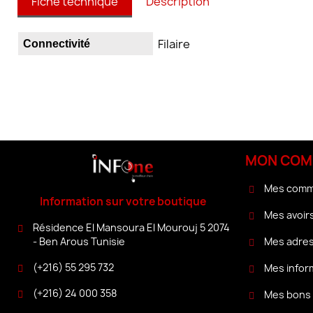
Fiche technique
Description
Filaire
Connectivité
MON COM
Mes com
Information sur votre boutique
Mes avoir
Résidence El Mansoura El Mourouj 5 2074
Mes adre
- Ben Arous Tunisie
(+216) 55 295 732
Mes infor
(+216) 24 000 358
Mes bons 