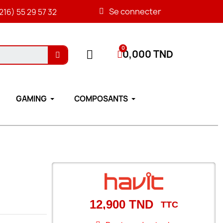
Se connecter
216) 55 29 57 32
0,000 TND
GAMING
COMPOSANTS
12,900 TND
TTC