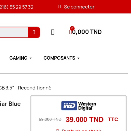
Se connecter
216) 55 29 57 32
0,000 TND
GAMING
COMPOSANTS
B 3.5" - Reconditionné
ar Blue
39,000 TND
TTC
59,000 TND