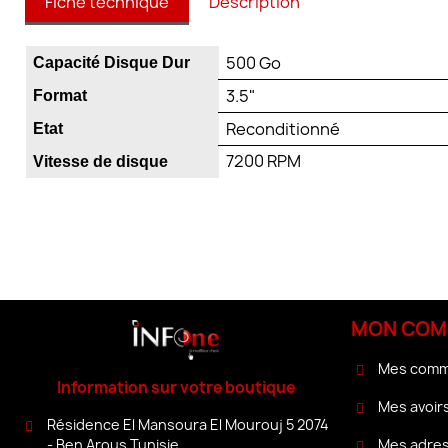
Fiche technique
Description
500 Go
Capacité Disque Dur
3.5"
Format
Reconditionné
Etat
7200 RPM
Vitesse de disque
MON COM
Mes com
Information sur votre boutique
Mes avoir
Résidence El Mansoura El Mourouj 5 2074
Mes adre
- Ben Arous Tunisie