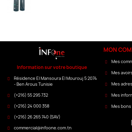
MON COM
Mes com
Information sur votre boutique
Mes avoir
Résidence El Mansoura El Mourouj 5 2074
Mes adre
- Ben Arous Tunisie
(+216) 55 295 732
Mes infor
(+216) 24 000 358
Mes bons 
(+216) 26 265 740 (SAV)
commercial@infoone.com.tn