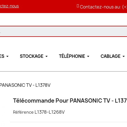
ctez-nous
Contactez-nous au: (+
ES
STOCKAGE
TÉLÉPHONIE
CABLAGE
PANASONIC TV - L1378V
Télécommande Pour PANASONIC TV - L13
L1378-L1268V
Référence