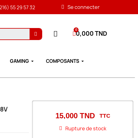
Se connecter
216) 55 29 57 32
0,000 TND
GAMING
COMPOSANTS
78V
15,000 TND
TTC
Rupture de stock