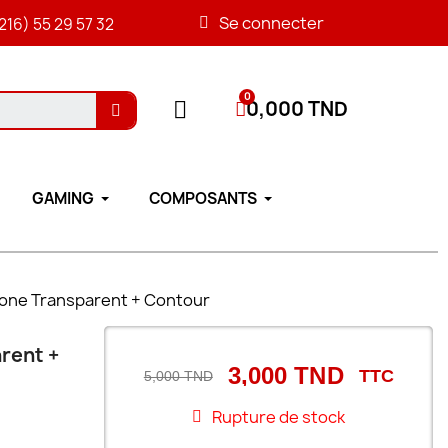
Se connecter
216) 55 29 57 32
0,000 TND
GAMING
COMPOSANTS
icone Transparent + Contour
arent +
3,000 TND
TTC
5,000 TND
Rupture de stock