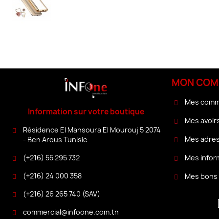
MON COM
Mes com
Information sur votre boutique
Mes avoir
Résidence El Mansoura El Mourouj 5 2074
Mes adre
- Ben Arous Tunisie
(+216) 55 295 732
Mes infor
(+216) 24 000 358
Mes bons 
(+216) 26 265 740 (SAV)
commercial@infoone.com.tn