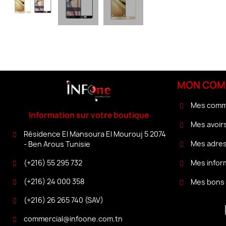
MON COM
Mes com
Information sur votre boutique
Mes avoir
Résidence El Mansoura El Mourouj 5 2074
Mes adre
- Ben Arous Tunisie
(+216) 55 295 732
Mes infor
(+216) 24 000 358
Mes bons 
(+216) 26 265 740 (SAV)
commercial@infoone.com.tn