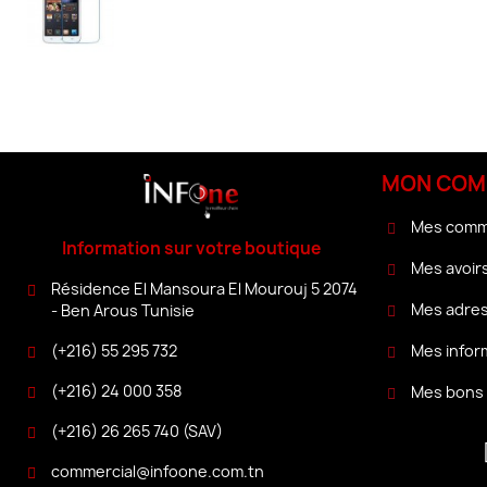
MON COM
Mes com
Information sur votre boutique
Mes avoir
Résidence El Mansoura El Mourouj 5 2074
Mes adre
- Ben Arous Tunisie
(+216) 55 295 732
Mes infor
(+216) 24 000 358
Mes bons 
(+216) 26 265 740 (SAV)
commercial@infoone.com.tn