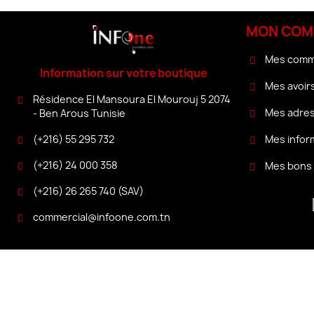
MON COM
Mes com
Information sur votre boutique
Mes avoir
Résidence El Mansoura El Mourouj 5 2074
Mes adre
- Ben Arous Tunisie
(+216) 55 295 732
Mes infor
(+216) 24 000 358
Mes bons 
(+216) 26 265 740 (SAV)
commercial@infoone.com.tn