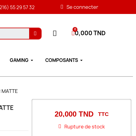
Se connecter
216) 55 29 57 32
0,000 TND
GAMING
COMPOSANTS
IC MATTE
MATTE
20,000 TND
TTC
Rupture de stock