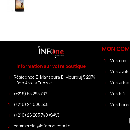
MON COM
Mes com
Information sur votre boutique
Mes avoir
Résidence El Mansoura El Mourouj 5 2074
Mes adre
- Ben Arous Tunisie
(+216) 55 295 732
Mes infor
(+216) 24 000 358
Mes bons 
(+216) 26 265 740 (SAV)
commercial@infoone.com.tn