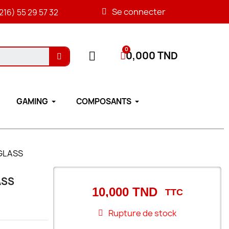
Se connecter
216) 55 29 57 32
0,000 TND
GAMING
COMPOSANTS
 GLASS
ASS
10,000 TND
TTC
Rupture de stock