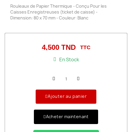
Rouleaux de Papier Thermique
- Conçu Pour les
Caisses Enregistreuses (ticket de caisse) -
Dimension:
80 x 70 mm
- Couleur: Blanc
4,500 TND
TTC
En Stock
Ajouter au panier
Acheter maintenant