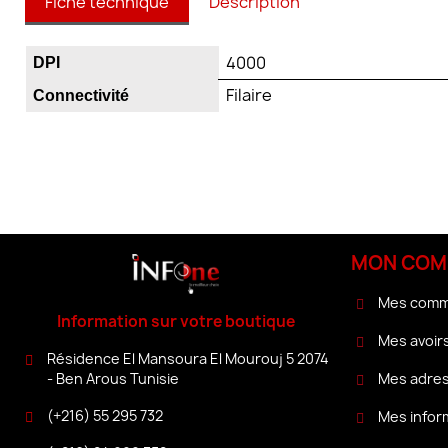
Fiche technique
Description
4000
DPI
Filaire
Connectivité
MON COM
Mes com
Information sur votre boutique
Mes avoir
Résidence El Mansoura El Mourouj 5 2074
Mes adre
- Ben Arous Tunisie
(+216) 55 295 732
Mes infor