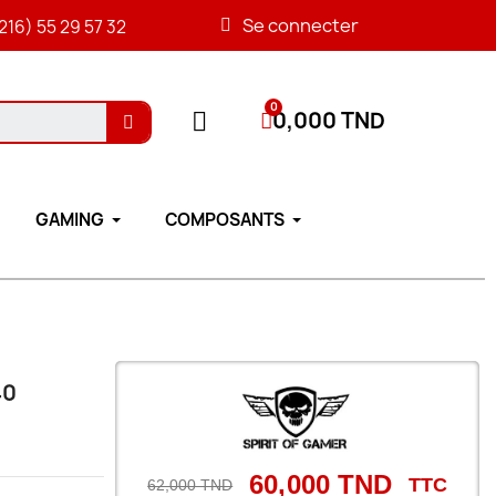
Se connecter
216) 55 29 57 32
0,000 TND
GAMING
COMPOSANTS
40
60,000 TND
TTC
62,000 TND