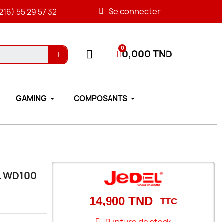
Se connecter
216) 55 29 57 32
0,000 TND
GAMING
COMPOSANTS
EL WD100
14,900 TND
TTC
Rupture de stock