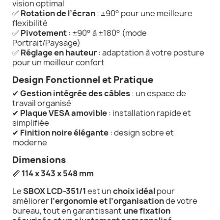
vision optimal
✅
Rotation de l’écran
: ±90° pour une meilleure
flexibilité
✅
Pivotement
: ±90° à ±180° (mode
Portrait/Paysage)
✅
Réglage en hauteur
: adaptation à votre posture
pour un meilleur confort
Design Fonctionnel et Pratique
✔
Gestion intégrée des câbles
: un espace de
travail organisé
✔
Plaque VESA amovible
: installation rapide et
simplifiée
✔
Finition noire élégante
: design sobre et
moderne
Dimensions
📏
114 x 343 x 548 mm
Le
SBOX LCD-351/1
est un
choix idéal
pour
améliorer
l’ergonomie et l’organisation
de votre
bureau, tout en garantissant
une fixation