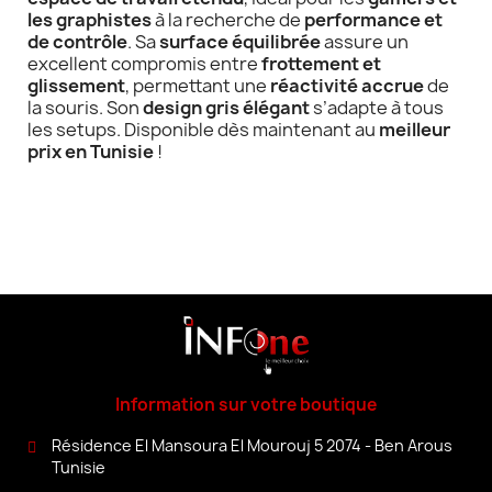
les graphistes
à la recherche de
performance et
de contrôle
. Sa
surface équilibrée
assure un
excellent compromis entre
frottement et
glissement
, permettant une
réactivité accrue
de
la souris. Son
design gris élégant
s’adapte à tous
les setups. Disponible dès maintenant au
meilleur
prix en Tunisie
!
Information sur votre boutique
Résidence El Mansoura El Mourouj 5 2074 - Ben Arous
Tunisie