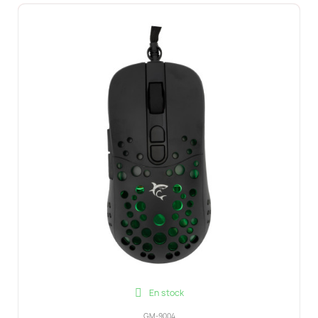
En stock
GM-9004