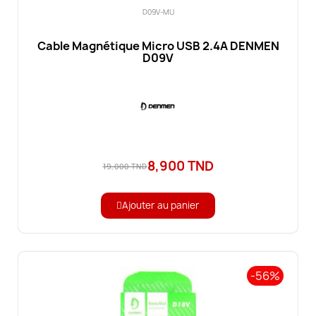
D09V-MU
Cable Magnétique Micro USB 2.4A DENMEN
D09V
8,900 TND
19,000 TND
Ajouter au panier
-56%