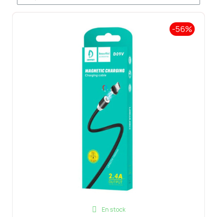
-56%
En stock