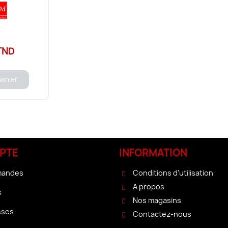
TND
panier
PTE
INFORMATION
mandes
Conditions d'utilisation
A propos
s
Nos magasins
sses
Contactez-nous