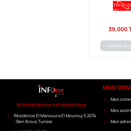
39,000 
Ajouter au 
MON COM
Mes com
Information sur votre boutique
Mes avoir
Résidence El Mansoura El Mourouj 5 2074
Mes adre
- Ben Arous Tunisie