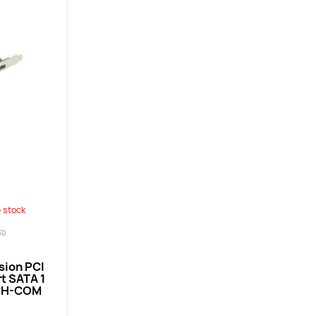
 stock
30
sion PCI
rt SATA 1
ECH-COM