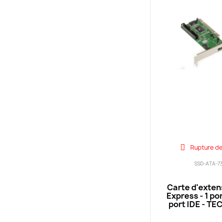
Rupture de
SSD-ATA-7
Carte d'exten
Express - 1 po
port IDE - T