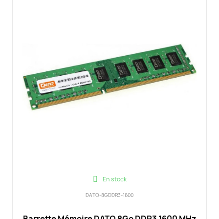
En stock
DATO-8GDDR3-1600
Barrette Mémoire DATO 8Go DDR3 1600 MHz