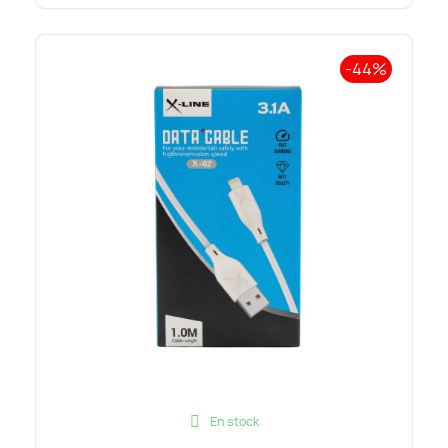
-44%
En stock