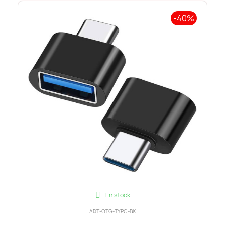
-40%
En stock
ADT-OTG-TYPC-BK