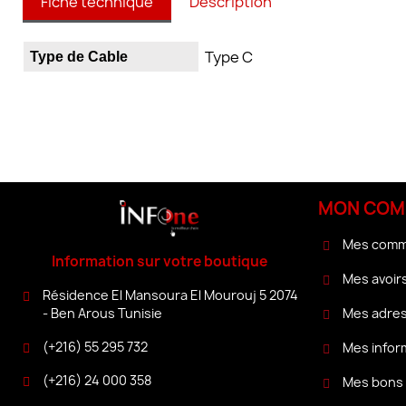
Fiche technique
Description
Type C
Type de Cable
MON COM
Mes com
Information sur votre boutique
Mes avoir
Résidence El Mansoura El Mourouj 5 2074
Mes adre
- Ben Arous Tunisie
(+216) 55 295 732
Mes infor
(+216) 24 000 358
Mes bons 