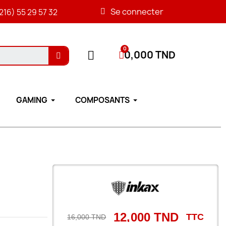
Se connecter
216) 55 29 57 32
0,000 TND
GAMING
COMPOSANTS
12,000 TND
TTC
16,000 TND