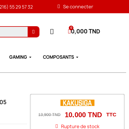
Se connecter
216) 55 29 57 32
0,000 TND
GAMING
COMPOSANTS
805
10,000 TND
TTC
13,900 TND
Rupture de stock