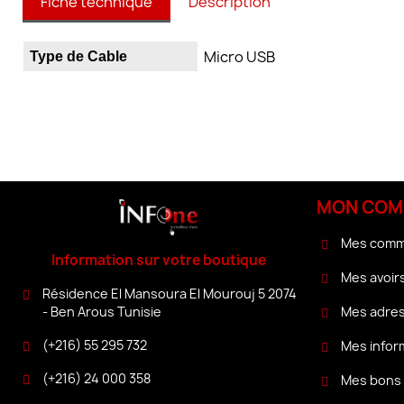
Fiche technique
Description
Micro USB
Type de Cable
MON COM
Mes com
Information sur votre boutique
Mes avoir
Résidence El Mansoura El Mourouj 5 2074
Mes adre
- Ben Arous Tunisie
(+216) 55 295 732
Mes infor
(+216) 24 000 358
Mes bons 