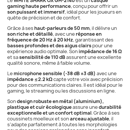
Le
WHITE SHARK OX GH-2140
est un
casque
gaming haute performance
, conçu pour offrir un
son puissant et immersif
, idéal pour les joueurs en
quête de précision et de confort.
Grâce à ses
haut-parleurs de 50 mm
, il délivre un
son riche et détaillé
, avec une
réponse en
fréquence de 20 Hz à 20 kHz
, garantissant des
basses profondes et des aigus clairs
pour une
expérience audio optimale. Son
impédance de 16 Ω
et sa
sensibilité de 110 dB
assurent une excellente
qualité sonore, même à faible volume.
Le
microphone sensible (-38 dB ±3 dB)
avec une
impédance ≤2.2 kΩ
capte votre voix avec précision
pour des communications claires. Il est idéal pour le
gaming, le streaming ou les discussions en ligne.
Son
design robuste en métal (aluminium),
plastique et cuir écologique
assure une
durabilité
exceptionnelle et un confort optimal
. Grâce à ses
coussinets moelleux et son
arceau ajustable
, il
s’adapte parfaitement à toutes les morphologies