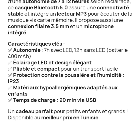
d’une
autonomie de 7 à 12 heures
selon l’éclairage,
ce
casque Bluetooth 5.0
assure une
connectivité
stable
et intègre un
lecteur MP3
pour écouter de la
musique via carte mémoire. Il propose aussi une
connexion filaire 3.5 mm
et un
microphone
intégré
.
Caractéristiques clés :
✅
Autonomie
: 7h avec LED, 12h sans LED (batterie
400 mAh)
✅
Éclairage LED et design élégant
✅
Pliable et compact
pour un transport facile
✅
Protection contre la poussière et l'humidité :
IP23
✅
Matériaux hypoallergéniques adaptés aux
enfants
✅
Temps de charge : 90 min via USB
Un
cadeau parfait
pour petits enfants et grands !
Disponible au
meilleur prix en Tunisie
.