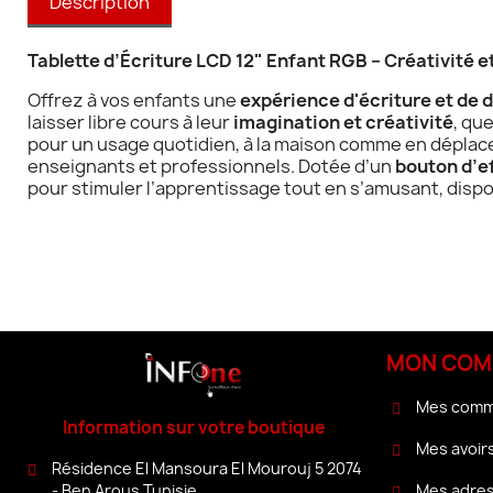
Description
Tablette d’Écriture LCD 12" Enfant RGB – Créativité e
Offrez à vos enfants une
expérience d'écriture et de 
laisser libre cours à leur
imagination et créativité
, qu
pour un usage quotidien, à la maison comme en dépla
enseignants et professionnels. Dotée d’un
bouton d’
pour stimuler l’apprentissage tout en s’amusant, disp
MON COM
Mes com
Information sur votre boutique
Mes avoir
Résidence El Mansoura El Mourouj 5 2074
Mes adre
- Ben Arous Tunisie