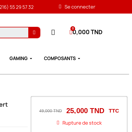
Se connecter
216) 55 29 57 32
0,000 TND
GAMING
COMPOSANTS
ert
25,000 TND
TTC
49,000 TND
Rupture de stock