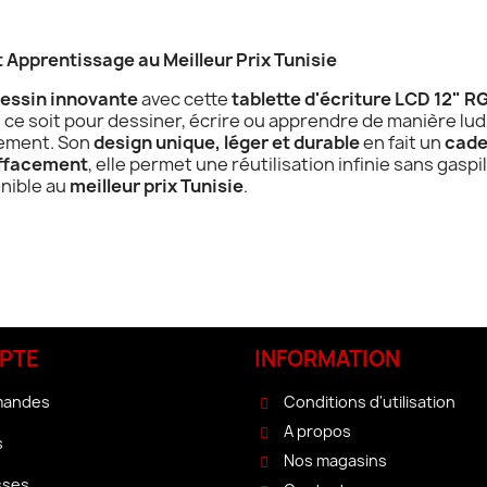
t Apprentissage au Meilleur Prix Tunisie
dessin innovante
avec cette
tablette d'écriture LCD 12" R
e ce soit pour dessiner, écrire ou apprendre de manière ludiqu
cement. Son
design unique, léger et durable
en fait un
cade
effacement
, elle permet une réutilisation infinie sans gaspi
onible au
meilleur prix Tunisie
.
PTE
INFORMATION
mandes
Conditions d'utilisation
A propos
s
Nos magasins
sses