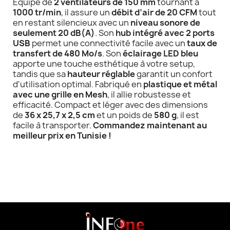
Équipé de
2 ventilateurs de 150 mm
tournant à
1000 tr/min
, il assure un
débit d’air de 20 CFM
tout
en restant silencieux avec un
niveau sonore de
seulement 20 dB(A)
. Son
hub intégré avec 2 ports
USB
permet une connectivité facile avec un
taux de
transfert de 480 Mo/s
. Son
éclairage LED bleu
apporte une touche esthétique à votre setup,
tandis que sa
hauteur réglable
garantit un confort
d'utilisation optimal. Fabriqué en
plastique et métal
avec une grille en Mesh
, il allie robustesse et
efficacité. Compact et léger avec des dimensions
de
36 x 25,7 x 2,5 cm
et un poids de
580 g
, il est
facile à transporter.
Commandez maintenant au
meilleur prix en Tunisie !