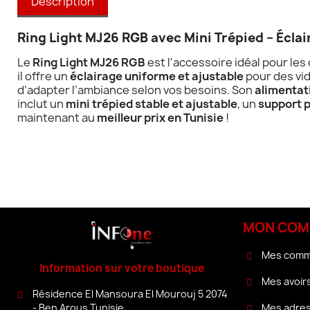
Description
Ring Light MJ26 RGB avec Mini Trépied – Éclai
Le
Ring Light MJ26 RGB
est l'accessoire idéal pour le
il offre un
éclairage uniforme et ajustable
pour des vid
d’adapter l’ambiance selon vos besoins. Son
alimentat
inclut un
mini trépied stable et ajustable
, un
support p
maintenant au
meilleur prix en Tunisie
!
MON COM
Mes com
Information sur votre boutique
Mes avoir
Résidence El Mansoura El Mourouj 5 2074
Mes adre
- Ben Arous Tunisie