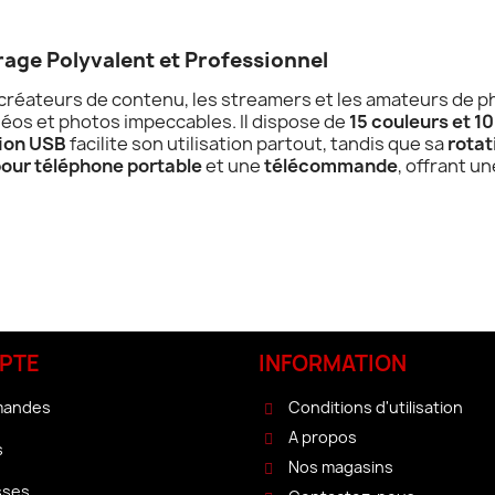
rage Polyvalent et Professionnel
s créateurs de contenu, les streamers et les amateurs de 
éos et photos impeccables. Il dispose de
15 couleurs et 1
ion USB
facilite son utilisation partout, tandis que sa
rotat
our téléphone portable
et une
télécommande
, offrant u
PTE
INFORMATION
mandes
Conditions d'utilisation
A propos
s
Nos magasins
sses