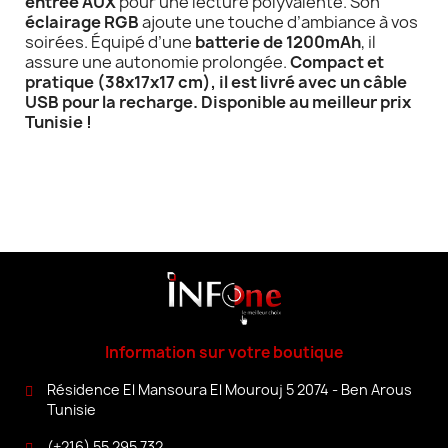
entrée AUX
pour une lecture polyvalente. Son
éclairage RGB
ajoute une touche d’ambiance à vos
soirées. Équipé d’une
batterie de 1200mAh
, il
assure une autonomie prolongée.
Compact et
pratique (38x17x17 cm), il est livré avec un câble
USB pour la recharge.
Disponible au meilleur prix
Tunisie !
Information sur votre boutique
Résidence El Mansoura El Mourouj 5 2074 - Ben Arous
Tunisie
(+216) 55 295 732