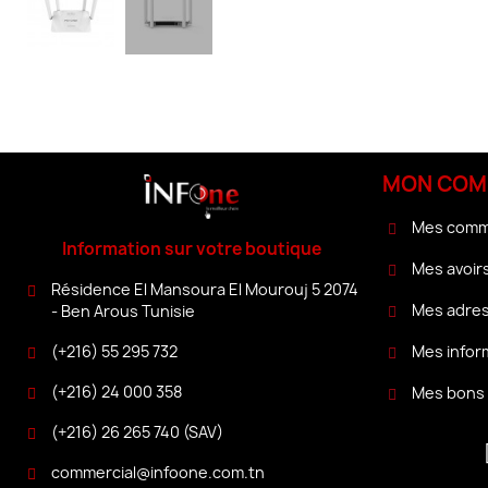
MON COM
Mes com
Information sur votre boutique
Mes avoir
Résidence El Mansoura El Mourouj 5 2074
Mes adre
- Ben Arous Tunisie
(+216) 55 295 732
Mes infor
(+216) 24 000 358
Mes bons 
(+216) 26 265 740 (SAV)
commercial@infoone.com.tn