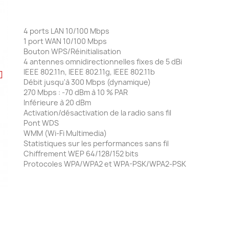
4 ports LAN 10/100 Mbps
1 port WAN 10/100 Mbps
Bouton WPS/Réinitialisation
4 antennes omnidirectionnelles fixes de 5 dBi
IEEE 802.11n, IEEE 802.11g, IEEE 802.11b
Débit jusqu'à 300 Mbps (dynamique)
270 Mbps : -70 dBm à 10 % PAR
Inférieure à 20 dBm
Activation/désactivation de la radio sans fil
Pont WDS
WMM (Wi-Fi Multimedia)
Statistiques sur les performances sans fil
Chiffrement WEP 64/128/152 bits
Protocoles WPA/WPA2 et WPA-PSK/WPA2-PSK