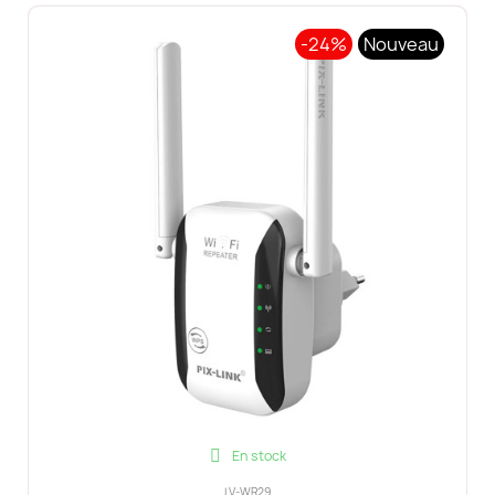
-24%
Nouveau
En stock
LV-WR29